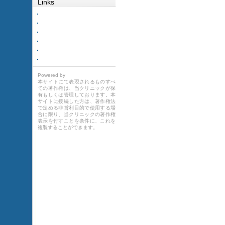
Links
Powered by
本サイトにて表現されるものすべ
ての著作権は、当クリニックが保
有もしくは管理しております。本
サイトに接続した方は、著作権法
で定める非営利目的で使用する場
合に限り、当クリニックの著作権
表示を付すことを条件に、これを
複製することができます。