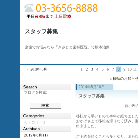
スタッフ募集
虫歯でお悩みなら「きみじま歯科医院」で根本治療
«
2019年6月
1
2
3
4
5
6
7
8
9
10
11
« 移転のお知ら
Search
2014年5月16日
ブログを検索:
スタッフ募集
新小岩の
Categories
移転から早いもので半年が経ちまし
おかげさまで移転も滞りなく済み、
カテゴリー１
出来ました。
Archives
2019年6月 (1)
ご予約を頂くことも多くなり、また